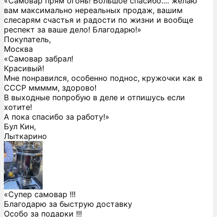
«Самовар прям огонь! Большое спасибо.... желаю
вам максимально нереальных продаж, вашим
слесарям счастья и радости по жизни и вообще
респект за ваше дело! Благодарю!»
Покупатель,
Москва
«Самовар забрал!
Красивый!
Мне понравился, особенно поднос, кружочки как в
СССР ммммм, здорово!
В выходные попробую в деле и отпишусь если
хотите!
А пока спасибо за работу!»
Бул Кин,
Лыткарино
«Супер самовар !!!
Благодарю за быструю доставку
Особо за подарки !!!