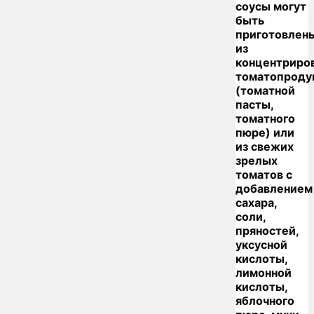
соусы могут
быть
приготовлен
из
концентриро
томатопроду
(томатной
пасты,
томатного
пюре) или
из свежих
зрелых
томатов с
добавлением
сахара,
соли,
пряностей,
уксусной
кислоты,
лимонной
кислоты,
яблочного