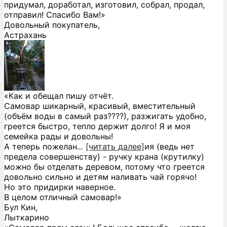
придумал, доработал, изготовил, собрал, продал,
отправил! Спасибо Вам!»
Довольный покупатель,
Астрахань
«Как и обещал пишу отчёт.
Самовар шикарный, красивый, вместительный
(объём воды в самый раз????), разжигать удобно,
греется быстро, тепло держит долго! Я и моя
семейка рады и довольны!
А теперь пожелан
...
[читать далее]
ия (ведь нет
предела совершенству) - ручку крана (крутилку)
можно бы отделать деревом, потому что греется
довольно сильно и детям наливать чай горячо!
Но это придирки наверное.
В целом отличный самовар!
»
Бул Кин,
Лыткарино