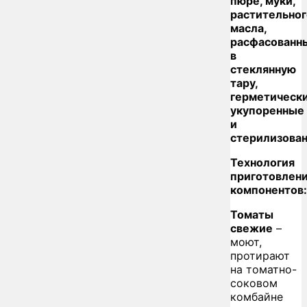
пюре, муки,
растительног
масла,
расфасованн
в
стеклянную
тару,
герметическ
укупоренные
и
стерилизова
Технология
приготовлен
компонентов:
Томаты
свежие
–
моют,
протирают
на томатно-
соковом
комбайне