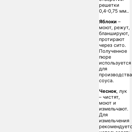
решетки
0,4-0,75 мм..
Яблоки
–
моют, режут,
бланшируют,
протирают
через сито.
Полученное
пюре
используется
для
производства
соуса.
Чеснок
, лук
– чистят,
моют и
измельчают.
Для
измельчения
рекомендует