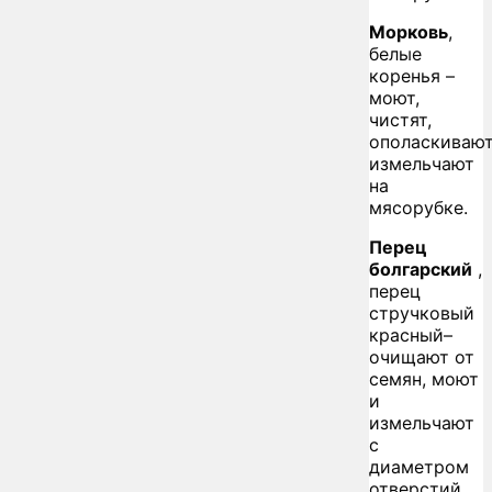
Морковь
,
белые
коренья –
моют,
чистят,
ополаскивают
измельчают
на
мясорубке.
Перец
болгарский
,
перец
стручковый
красный–
очищают от
семян, моют
и
измельчают
с
диаметром
отверстий