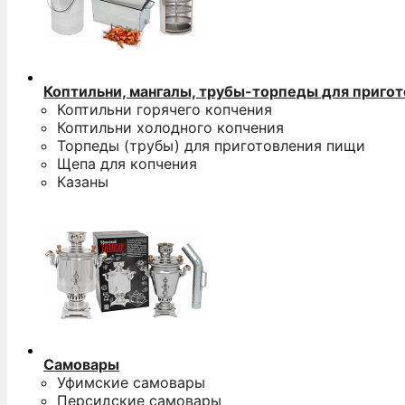
Коптильни, мангалы, трубы-торпеды для приго
Коптильни горячего копчения
Коптильни холодного копчения
Торпеды (трубы) для приготовления пищи
Щепа для копчения
Казаны
Самовары
Уфимские самовары
Персидские самовары