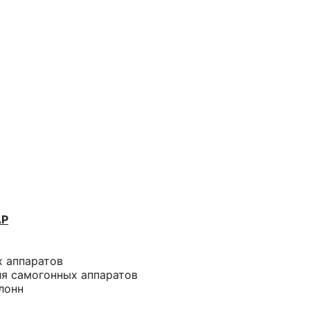
АР
х аппаратов
ля самогонных аппаратов
лонн