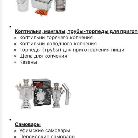
Коптильни, мангалы, трубы-торпеды для приго
Коптильни горячего копчения
Коптильни холодного копчения
Торпеды (трубы) для приготовления пищи
Щепа для копчения
Казаны
Самовары
Уфимские самовары
Персидские самовары