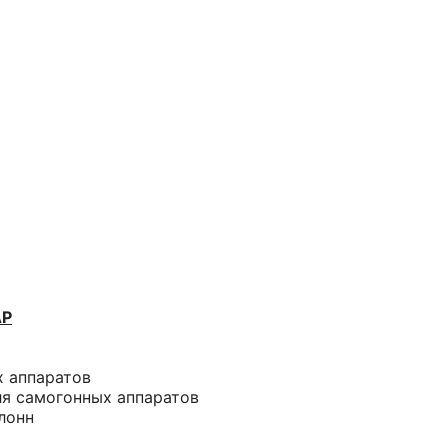
АР
х аппаратов
ля самогонных аппаратов
лонн