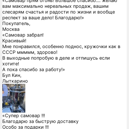
«Самовар прям огонь! Большое спасибо.... желаю
вам максимально нереальных продаж, вашим
слесарям счастья и радости по жизни и вообще
респект за ваше дело! Благодарю!»
Покупатель,
Москва
«Самовар забрал!
Красивый!
Мне понравился, особенно поднос, кружочки как в
СССР ммммм, здорово!
В выходные попробую в деле и отпишусь если
хотите!
А пока спасибо за работу!»
Бул Кин,
Лыткарино
«Супер самовар !!!
Благодарю за быструю доставку
Особо за подарки !!!