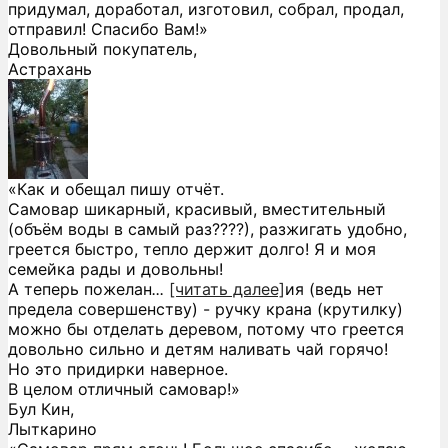
придумал, доработал, изготовил, собрал, продал,
отправил! Спасибо Вам!»
Довольный покупатель,
Астрахань
«Как и обещал пишу отчёт.
Самовар шикарный, красивый, вместительный
(объём воды в самый раз????), разжигать удобно,
греется быстро, тепло держит долго! Я и моя
семейка рады и довольны!
А теперь пожелан
...
[читать далее]
ия (ведь нет
предела совершенству) - ручку крана (крутилку)
можно бы отделать деревом, потому что греется
довольно сильно и детям наливать чай горячо!
Но это придирки наверное.
В целом отличный самовар!
»
Бул Кин,
Лыткарино