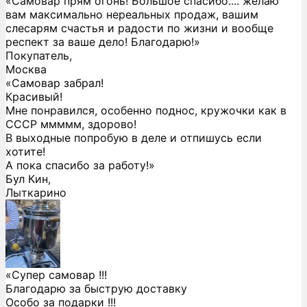
«Самовар прям огонь! Большое спасибо.... желаю
вам максимально нереальных продаж, вашим
слесарям счастья и радости по жизни и вообще
респект за ваше дело! Благодарю!»
Покупатель,
Москва
«Самовар забрал!
Красивый!
Мне понравился, особенно поднос, кружочки как в
СССР ммммм, здорово!
В выходные попробую в деле и отпишусь если
хотите!
А пока спасибо за работу!»
Бул Кин,
Лыткарино
«Супер самовар !!!
Благодарю за быструю доставку
Особо за подарки !!!