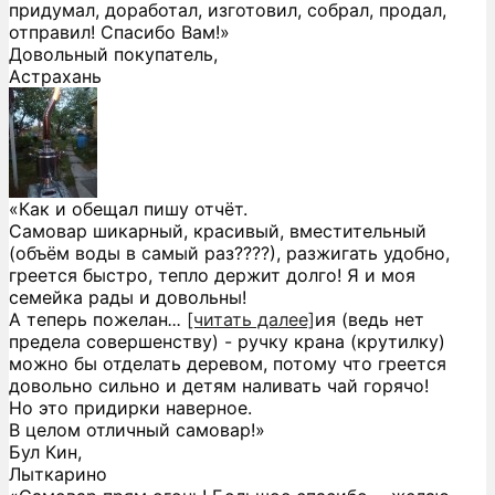
придумал, доработал, изготовил, собрал, продал,
отправил! Спасибо Вам!»
Довольный покупатель,
Астрахань
«Как и обещал пишу отчёт.
Самовар шикарный, красивый, вместительный
(объём воды в самый раз????), разжигать удобно,
греется быстро, тепло держит долго! Я и моя
семейка рады и довольны!
А теперь пожелан
...
[читать далее]
ия (ведь нет
предела совершенству) - ручку крана (крутилку)
можно бы отделать деревом, потому что греется
довольно сильно и детям наливать чай горячо!
Но это придирки наверное.
В целом отличный самовар!
»
Бул Кин,
Лыткарино