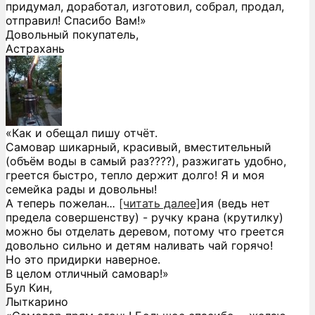
придумал, доработал, изготовил, собрал, продал,
отправил! Спасибо Вам!»
Довольный покупатель,
Астрахань
«Как и обещал пишу отчёт.
Самовар шикарный, красивый, вместительный
(объём воды в самый раз????), разжигать удобно,
греется быстро, тепло держит долго! Я и моя
семейка рады и довольны!
А теперь пожелан
...
[читать далее]
ия (ведь нет
предела совершенству) - ручку крана (крутилку)
можно бы отделать деревом, потому что греется
довольно сильно и детям наливать чай горячо!
Но это придирки наверное.
В целом отличный самовар!
»
Бул Кин,
Лыткарино