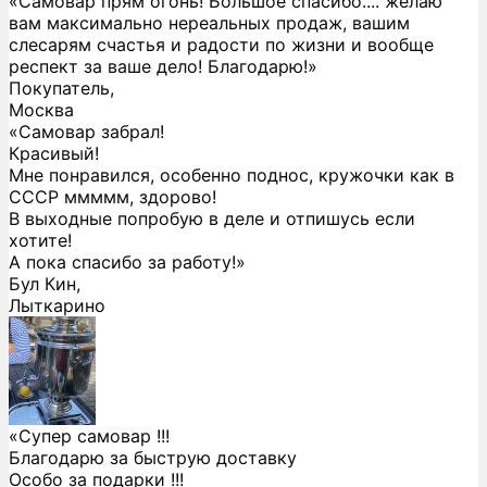
«Самовар прям огонь! Большое спасибо.... желаю
вам максимально нереальных продаж, вашим
слесарям счастья и радости по жизни и вообще
респект за ваше дело! Благодарю!»
Покупатель,
Москва
«Самовар забрал!
Красивый!
Мне понравился, особенно поднос, кружочки как в
СССР ммммм, здорово!
В выходные попробую в деле и отпишусь если
хотите!
А пока спасибо за работу!»
Бул Кин,
Лыткарино
«Супер самовар !!!
Благодарю за быструю доставку
Особо за подарки !!!