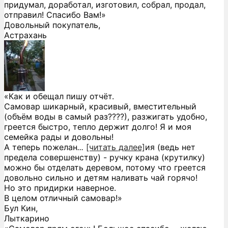
придумал, доработал, изготовил, собрал, продал,
отправил! Спасибо Вам!»
Довольный покупатель,
Астрахань
«Как и обещал пишу отчёт.
Самовар шикарный, красивый, вместительный
(объём воды в самый раз????), разжигать удобно,
греется быстро, тепло держит долго! Я и моя
семейка рады и довольны!
А теперь пожелан
...
[читать далее]
ия (ведь нет
предела совершенству) - ручку крана (крутилку)
можно бы отделать деревом, потому что греется
довольно сильно и детям наливать чай горячо!
Но это придирки наверное.
В целом отличный самовар!
»
Бул Кин,
Лыткарино