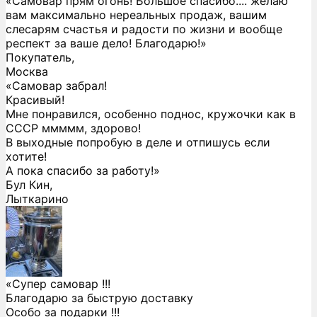
«Самовар прям огонь! Большое спасибо.... желаю
вам максимально нереальных продаж, вашим
слесарям счастья и радости по жизни и вообще
респект за ваше дело! Благодарю!»
Покупатель,
Москва
«Самовар забрал!
Красивый!
Мне понравился, особенно поднос, кружочки как в
СССР ммммм, здорово!
В выходные попробую в деле и отпишусь если
хотите!
А пока спасибо за работу!»
Бул Кин,
Лыткарино
«Супер самовар !!!
Благодарю за быструю доставку
Особо за подарки !!!