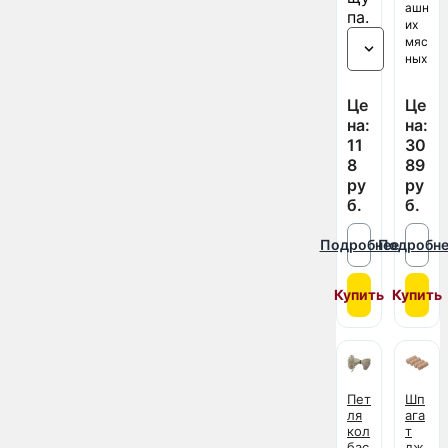
ов.
ашн
па.
их
мяс
ных
дел
ика
Це
Це
тес
на:
на:
ов -
11
30
вет
чин
8
89
ы,
ру
ру
паш
б.
б.
тет
а,
Подробнее
Подробне
рул
ето
в.
Купить
Купить
Пет
Шп
ля
ага
кол
т
бас
дж