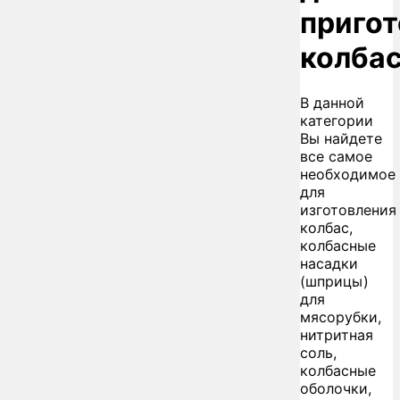
приго
колба
В данной
категории
Вы найдете
все самое
необходимое
для
изготовления
колбас,
колбасные
насадки
(шприцы)
для
мясорубки,
нитритная
соль,
колбасные
оболочки,