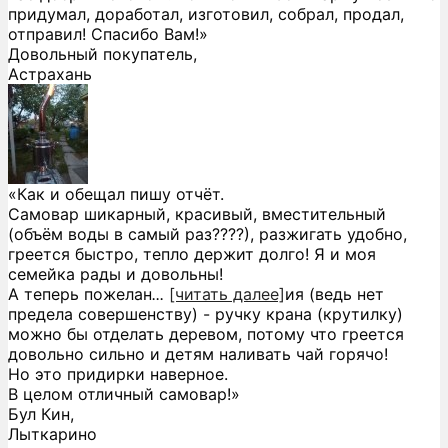
придумал, доработал, изготовил, собрал, продал,
отправил! Спасибо Вам!»
Довольный покупатель,
Астрахань
«Как и обещал пишу отчёт.
Самовар шикарный, красивый, вместительный
(объём воды в самый раз????), разжигать удобно,
греется быстро, тепло держит долго! Я и моя
семейка рады и довольны!
А теперь пожелан
...
[читать далее]
ия (ведь нет
предела совершенству) - ручку крана (крутилку)
можно бы отделать деревом, потому что греется
довольно сильно и детям наливать чай горячо!
Но это придирки наверное.
В целом отличный самовар!
»
Бул Кин,
Лыткарино