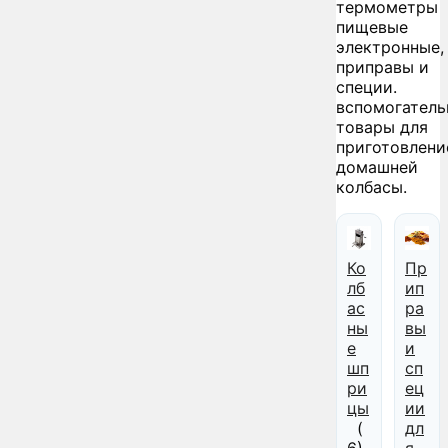
термометры
пищевые
электронные,
приправы и
специи.
вспомогатель
товары для
приготовлени
домашней
колбасы.
Ко
Пр
лб
ип
ас
ра
ны
вы
е
и
шп
сп
ри
ец
цы
ии
(
дл