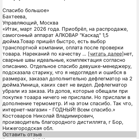
Спасибо большое»
Бахтеева,
Управляющий, Москва
«Итак, март 2026 года. Приобрёл, на распродаже,
самогонный аппарат АЛКОВАР "Каскад" 1,5
дюйма.Товар пришёл быстро, есть выбор
транспортной компании, оплата после проверки
товара. Нареканий по качеству
...
[читать далее]
нет,
сварные швы идеальные, комплектация согласно
описанию. Отдельное спасибо девушке-менеджеру,
подсказала старику, что я недоглядел и ошибся в
размерах, заказал дополнительно дефлегматор на 2
дюйма.Умница, каких свет не видел. Дефлегматор
убрали из заказа. Из допов, которые обещали при
покупке тоаара ничего не прислали. Но прислали в
дополнение термометр. И на этом спасибо. Так что,
интернет-магазин - ГОДНЫЙ! Всем спасибо.
»
Костоваров Николай Владимирович,
производитель благородного дистиллята, г Бор,
Нижегородская обл.
Оставить отзыв