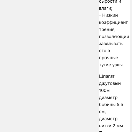
сырости и
влаги;
- Низкий
коэффициент
трения,
позволяющий
завязывать
его в
прочные
тугие узлы.
Шпагат
джутовый
100м
диаметр
бобины 5.5
см,
диаметр
нитки 2 мм