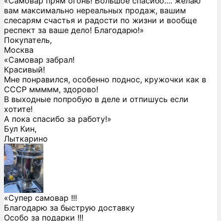
«Самовар прям огонь! Большое спасибо.... желаю
вам максимально нереальных продаж, вашим
слесарям счастья и радости по жизни и вообще
респект за ваше дело! Благодарю!»
Покупатель,
Москва
«Самовар забрал!
Красивый!
Мне понравился, особенно поднос, кружочки как в
СССР ммммм, здорово!
В выходные попробую в деле и отпишусь если
хотите!
А пока спасибо за работу!»
Бул Кин,
Лыткарино
«Супер самовар !!!
Благодарю за быструю доставку
Особо за подарки !!!