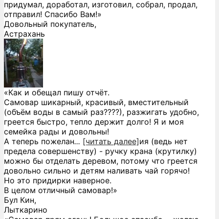
придумал, доработал, изготовил, собрал, продал,
отправил! Спасибо Вам!»
Довольный покупатель,
Астрахань
«Как и обещал пишу отчёт.
Самовар шикарный, красивый, вместительный
(объём воды в самый раз????), разжигать удобно,
греется быстро, тепло держит долго! Я и моя
семейка рады и довольны!
А теперь пожелан
...
[читать далее]
ия (ведь нет
предела совершенству) - ручку крана (крутилку)
можно бы отделать деревом, потому что греется
довольно сильно и детям наливать чай горячо!
Но это придирки наверное.
В целом отличный самовар!
»
Бул Кин,
Лыткарино