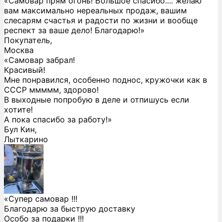
«Самовар прям огонь! Большое спасибо.... желаю
вам максимально нереальных продаж, вашим
слесарям счастья и радости по жизни и вообще
респект за ваше дело! Благодарю!»
Покупатель,
Москва
«Самовар забрал!
Красивый!
Мне понравился, особенно поднос, кружочки как в
СССР ммммм, здорово!
В выходные попробую в деле и отпишусь если
хотите!
А пока спасибо за работу!»
Бул Кин,
Лыткарино
«Супер самовар !!!
Благодарю за быструю доставку
Особо за подарки !!!