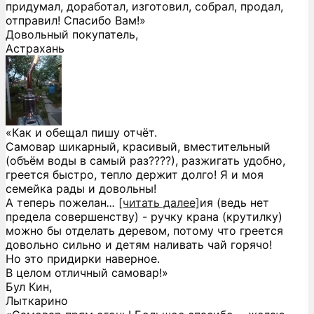
придумал, доработал, изготовил, собрал, продал,
отправил! Спасибо Вам!»
Довольный покупатель,
Астрахань
«Как и обещал пишу отчёт.
Самовар шикарный, красивый, вместительный
(объём воды в самый раз????), разжигать удобно,
греется быстро, тепло держит долго! Я и моя
семейка рады и довольны!
А теперь пожелан
...
[читать далее]
ия (ведь нет
предела совершенству) - ручку крана (крутилку)
можно бы отделать деревом, потому что греется
довольно сильно и детям наливать чай горячо!
Но это придирки наверное.
В целом отличный самовар!
»
Бул Кин,
Лыткарино