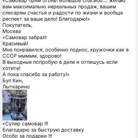
«Самовар прям огонь! Большое спасибо.... желаю
вам максимально нереальных продаж, вашим
слесарям счастья и радости по жизни и вообще
респект за ваше дело! Благодарю!»
Покупатель,
Москва
«Самовар забрал!
Красивый!
Мне понравился, особенно поднос, кружочки как в
СССР ммммм, здорово!
В выходные попробую в деле и отпишусь если
хотите!
А пока спасибо за работу!»
Бул Кин,
Лыткарино
«Супер самовар !!!
Благодарю за быструю доставку
Особо за подарки !!!