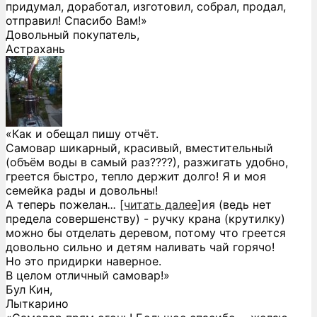
придумал, доработал, изготовил, собрал, продал,
отправил! Спасибо Вам!»
Довольный покупатель,
Астрахань
«Как и обещал пишу отчёт.
Самовар шикарный, красивый, вместительный
(объём воды в самый раз????), разжигать удобно,
греется быстро, тепло держит долго! Я и моя
семейка рады и довольны!
А теперь пожелан
...
[читать далее]
ия (ведь нет
предела совершенству) - ручку крана (крутилку)
можно бы отделать деревом, потому что греется
довольно сильно и детям наливать чай горячо!
Но это придирки наверное.
В целом отличный самовар!
»
Бул Кин,
Лыткарино