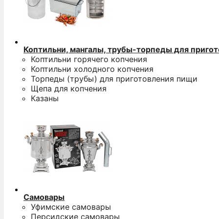
Коптильни, мангалы, трубы-торпеды для приго
Коптильни горячего копчения
Коптильни холодного копчения
Торпеды (трубы) для приготовления пищи
Щепа для копчения
Казаны
Самовары
Уфимские самовары
Персидские самовары