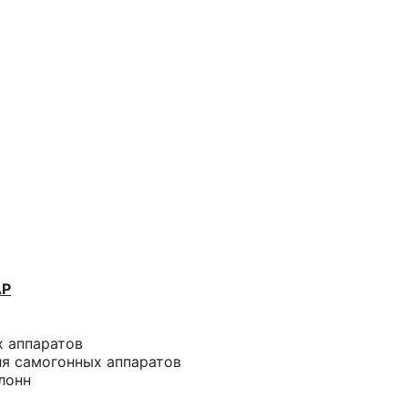
АР
х аппаратов
ля самогонных аппаратов
лонн