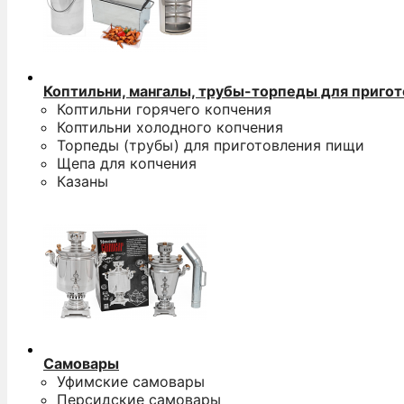
Коптильни, мангалы, трубы-торпеды для приго
Коптильни горячего копчения
Коптильни холодного копчения
Торпеды (трубы) для приготовления пищи
Щепа для копчения
Казаны
Самовары
Уфимские самовары
Персидские самовары