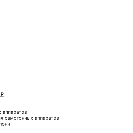
АР
х аппаратов
ля самогонных аппаратов
лонн