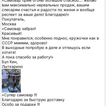
«Самовар прям огонь! Большое спасибо.... желаю
вам максимально нереальных продаж, вашим
слесарям счастья и радости по жизни и вообще
респект за ваше дело! Благодарю!»
Покупатель,
Москва
«Самовар забрал!
Красивый!
Мне понравился, особенно поднос, кружочки как в
СССР ммммм, здорово!
В выходные попробую в деле и отпишусь если
хотите!
А пока спасибо за работу!»
Бул Кин,
Лыткарино
«Супер самовар !!!
Благодарю за быструю доставку
Особо за подарки !!!