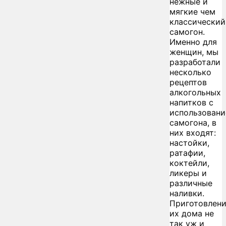
нежные и
мягкие чем
классический
самогон.
Именно для
женщин, мы
разработали
несколько
рецептов
алкогольных
напитков с
использован
самогона, в
них входят:
настойки,
ратафии,
коктейли,
ликеры и
различные
наливки.
Приготовлен
их дома не
так уж и