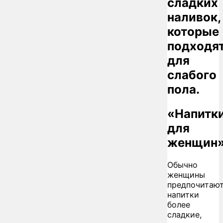
сладких
наливок,
которые
подходя
для
слабого
пола.
«Напитк
для
женщин
Обычно
женщины
предпочитаю
напитки
более
сладкие,