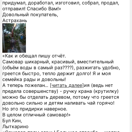
придумал, доработал, изготовил, собрал, продал,
отправил! Спасибо Вам!»
Довольный покупатель,
Астрахань
«Как и обещал пишу отчёт.
Самовар шикарный, красивый, вместительный
(объём воды в самый раз????), разжигать удобно,
греется быстро, тепло держит долго! Я и моя
семейка рады и довольны!
А теперь пожелан
...
[читать далее]
ия (ведь нет
предела совершенству) - ручку крана (крутилку)
можно бы отделать деревом, потому что греется
довольно сильно и детям наливать чай горячо!
Но это придирки наверное.
В целом отличный самовар!
»
Бул Кин,
Лыткарино