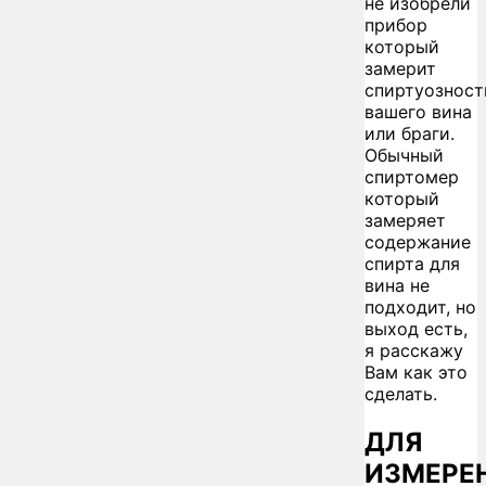
не изобрели
прибор
который
замерит
спиртуозност
вашего вина
или браги.
Обычный
спиртомер
который
замеряет
содержание
спирта для
вина не
подходит, но
выход есть,
я расскажу
Вам как это
сделать.
ДЛЯ
ИЗМЕРЕ