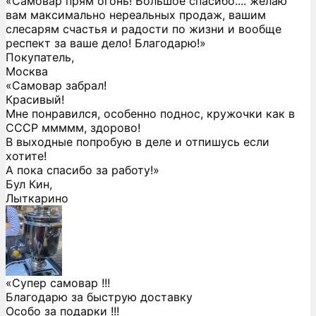
«Самовар прям огонь! Большое спасибо.... желаю
вам максимально нереальных продаж, вашим
слесарям счастья и радости по жизни и вообще
респект за ваше дело! Благодарю!»
Покупатель,
Москва
«Самовар забрал!
Красивый!
Мне понравился, особенно поднос, кружочки как в
СССР ммммм, здорово!
В выходные попробую в деле и отпишусь если
хотите!
А пока спасибо за работу!»
Бул Кин,
Лыткарино
«Супер самовар !!!
Благодарю за быструю доставку
Особо за подарки !!!