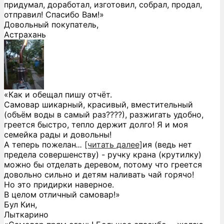
придумал, доработал, изготовил, собрал, продал,
отправил! Спасибо Вам!»
Довольный покупатель,
Астрахань
«Как и обещал пишу отчёт.
Самовар шикарный, красивый, вместительный
(объём воды в самый раз????), разжигать удобно,
греется быстро, тепло держит долго! Я и моя
семейка рады и довольны!
А теперь пожелан
...
[читать далее]
ия (ведь нет
предела совершенству) - ручку крана (крутилку)
можно бы отделать деревом, потому что греется
довольно сильно и детям наливать чай горячо!
Но это придирки наверное.
В целом отличный самовар!
»
Бул Кин,
Лыткарино