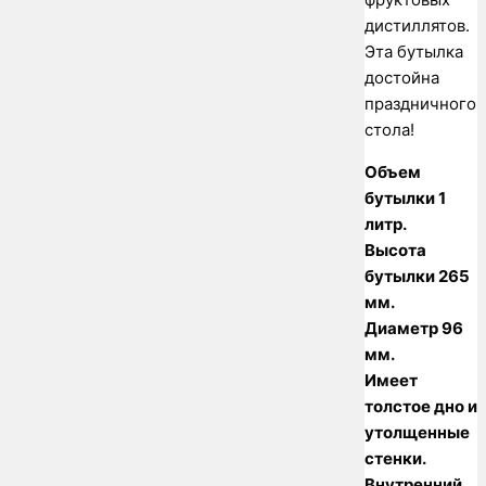
дистиллятов.
Эта бутылка
достойна
праздничного
стола!
Объем
бутылки 1
литр.
Высота
бутылки 265
мм.
Диаметр 96
мм.
Имеет
толстое дно и
утолщенные
стенки.
Внутренний