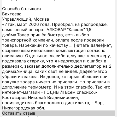
Спасибо большое»
Бахтеева,
Управляющий, Москва
«Итак, март 2026 года. Приобрёл, на распродаже,
самогонный аппарат АЛКОВАР "Каскад" 1,5
дюйма.Товар пришёл быстро, есть выбор
транспортной компании, оплата после проверки
товара. Нареканий по качеству
...
[читать далее]
нет,
сварные швы идеальные, комплектация согласно
описанию. Отдельное спасибо девушке-менеджеру,
подсказала старику, что я недоглядел и ошибся в
размерах, заказал дополнительно дефлегматор на 2
дюйма.Умница, каких свет не видел. Дефлегматор
убрали из заказа. Из допов, которые обещали при
покупке тоаара ничего не прислали. Но прислали в
дополнение термометр. И на этом спасибо. Так что,
интернет-магазин - ГОДНЫЙ! Всем спасибо.
»
Костоваров Николай Владимирович,
производитель благородного дистиллята, г Бор,
Нижегородская обл.
Оставить отзыв