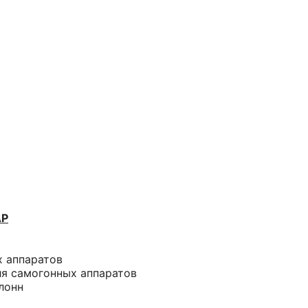
АР
х аппаратов
ля самогонных аппаратов
лонн