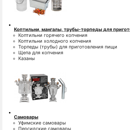
Коптильни, мангалы, трубы-торпеды для приго
Коптильни горячего копчения
Коптильни холодного копчения
Торпеды (трубы) для приготовления пищи
Щепа для копчения
Казаны
Самовары
Уфимские самовары
Персидские самовары