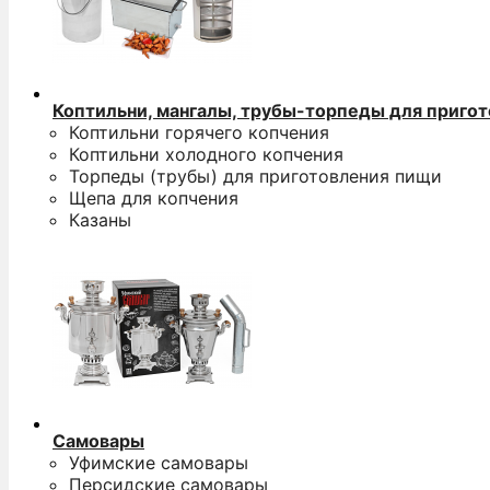
Коптильни, мангалы, трубы-торпеды для приго
Коптильни горячего копчения
Коптильни холодного копчения
Торпеды (трубы) для приготовления пищи
Щепа для копчения
Казаны
Самовары
Уфимские самовары
Персидские самовары