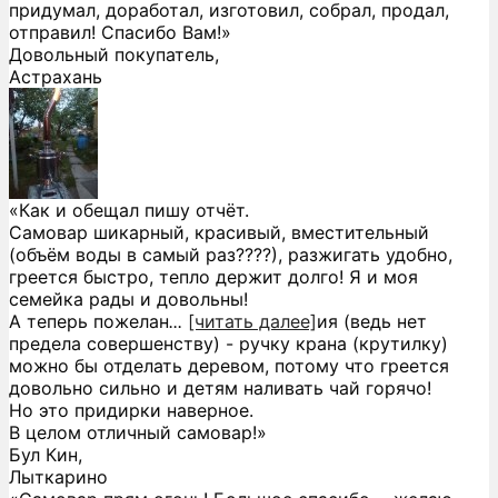
придумал, доработал, изготовил, собрал, продал,
отправил! Спасибо Вам!»
Довольный покупатель,
Астрахань
«Как и обещал пишу отчёт.
Самовар шикарный, красивый, вместительный
(объём воды в самый раз????), разжигать удобно,
греется быстро, тепло держит долго! Я и моя
семейка рады и довольны!
А теперь пожелан
...
[читать далее]
ия (ведь нет
предела совершенству) - ручку крана (крутилку)
можно бы отделать деревом, потому что греется
довольно сильно и детям наливать чай горячо!
Но это придирки наверное.
В целом отличный самовар!
»
Бул Кин,
Лыткарино