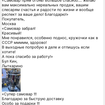
«Самовар прям огонь! Большое спасибо.... желаю
вам максимально нереальных продаж, вашим
слесарям счастья и радости по жизни и вообще
респект за ваше дело! Благодарю!»
Покупатель,
Москва
«Самовар забрал!
Красивый!
Мне понравился, особенно поднос, кружочки как в
СССР ммммм, здорово!
В выходные попробую в деле и отпишусь если
хотите!
А пока спасибо за работу!»
Бул Кин,
Лыткарино
«Супер самовар !!!
Благодарю за быструю доставку
Особо за подарки !!!