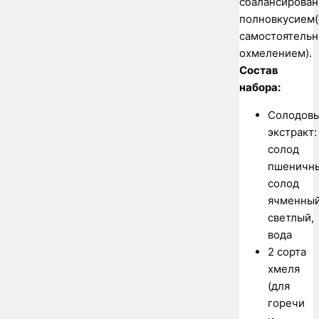
сбалансирова
полновкусием(
самостоятель
охмелением).
Состав
набора:
Солодов
экстракт:
солод
пшеничны
солод
ячменны
светлый,
вода
2 сорта
хмеля
(для
горечи