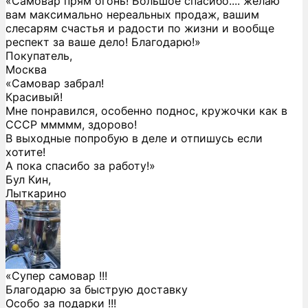
«Самовар прям огонь! Большое спасибо.... желаю
вам максимально нереальных продаж, вашим
слесарям счастья и радости по жизни и вообще
респект за ваше дело! Благодарю!»
Покупатель,
Москва
«Самовар забрал!
Красивый!
Мне понравился, особенно поднос, кружочки как в
СССР ммммм, здорово!
В выходные попробую в деле и отпишусь если
хотите!
А пока спасибо за работу!»
Бул Кин,
Лыткарино
«Супер самовар !!!
Благодарю за быструю доставку
Особо за подарки !!!