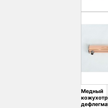
Медный
кожухотр
дефлегма