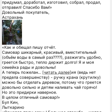
придумал, доработал, изготовил, собрал, продал,
отправил! Спасибо Вам!»
Довольный покупатель,
Астрахань
«Как и обещал пишу отчёт.
Самовар шикарный, красивый, вместительный
(объём воды в самый раз????), разжигать удобно,
греется быстро, тепло держит долго! Я и моя
семейка рады и довольны!
А теперь пожелан
...
[читать далее]
ия (ведь нет
предела совершенству) - ручку крана (крутилку)
можно бы отделать деревом, потому что греется
довольно сильно и детям наливать чай горячо!
Но это придирки наверное.
В целом отличный самовар!
»
Бул Кин,
Лыткарино