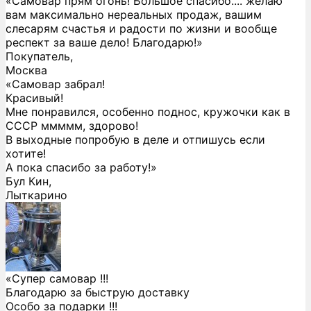
«Самовар прям огонь! Большое спасибо.... желаю
вам максимально нереальных продаж, вашим
слесарям счастья и радости по жизни и вообще
респект за ваше дело! Благодарю!»
Покупатель,
Москва
«Самовар забрал!
Красивый!
Мне понравился, особенно поднос, кружочки как в
СССР ммммм, здорово!
В выходные попробую в деле и отпишусь если
хотите!
А пока спасибо за работу!»
Бул Кин,
Лыткарино
«Супер самовар !!!
Благодарю за быструю доставку
Особо за подарки !!!