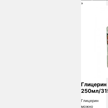
»
Глицерин
250мл/31
Глицерин
можно