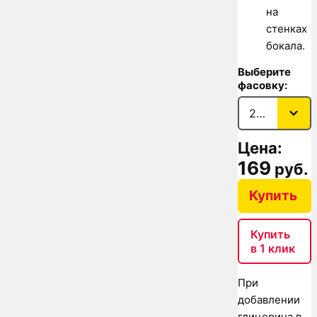
на
стенках
бокала.
Выберите
фасовку:
Цена:
169
руб.
Купить
Купить
в 1 клик
При
добавлении
глицерина в