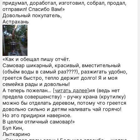
придумал, доработал, изготовил, собрал, продал,
отправил! Спасибо Вам!»
Довольный покупатель,
Астрахань
«Как и обещал пишу отчёт.
Самовар шикарный, красивый, вместительный
(объём воды в самый раз????), разжигать удобно,
греется быстро, тепло держит долго! Я и моя
семейка рады и довольны!
А теперь пожелан
...
[читать далее]
ия (ведь нет
предела совершенству) - ручку крана (крутилку)
можно бы отделать деревом, потому что греется
довольно сильно и детям наливать чай горячо!
Но это придирки наверное.
В целом отличный самовар!
»
Бул Кин,
Лыткарино