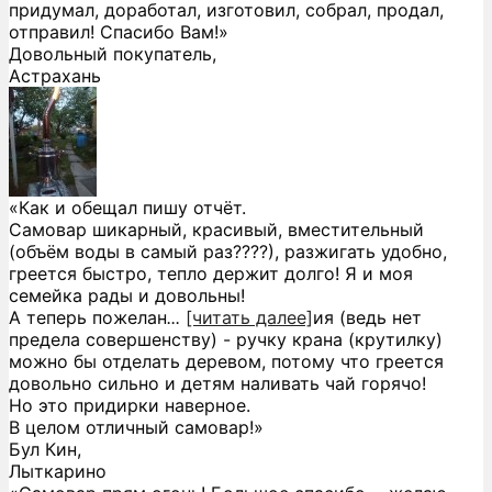
придумал, доработал, изготовил, собрал, продал,
отправил! Спасибо Вам!»
Довольный покупатель,
Астрахань
«Как и обещал пишу отчёт.
Самовар шикарный, красивый, вместительный
(объём воды в самый раз????), разжигать удобно,
греется быстро, тепло держит долго! Я и моя
семейка рады и довольны!
А теперь пожелан
...
[читать далее]
ия (ведь нет
предела совершенству) - ручку крана (крутилку)
можно бы отделать деревом, потому что греется
довольно сильно и детям наливать чай горячо!
Но это придирки наверное.
В целом отличный самовар!
»
Бул Кин,
Лыткарино