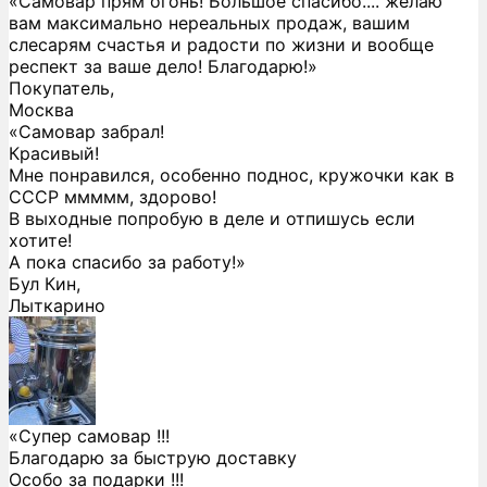
«Самовар прям огонь! Большое спасибо.... желаю
вам максимально нереальных продаж, вашим
слесарям счастья и радости по жизни и вообще
респект за ваше дело! Благодарю!»
Покупатель,
Москва
«Самовар забрал!
Красивый!
Мне понравился, особенно поднос, кружочки как в
СССР ммммм, здорово!
В выходные попробую в деле и отпишусь если
хотите!
А пока спасибо за работу!»
Бул Кин,
Лыткарино
«Супер самовар !!!
Благодарю за быструю доставку
Особо за подарки !!!