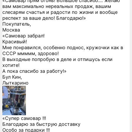
«Самовар прям огонь! Большое спасибо.... желаю
вам максимально нереальных продаж, вашим
слесарям счастья и радости по жизни и вообще
респект за ваше дело! Благодарю!»
Покупатель,
Москва
«Самовар забрал!
Красивый!
Мне понравился, особенно поднос, кружочки как в
СССР ммммм, здорово!
В выходные попробую в деле и отпишусь если
хотите!
А пока спасибо за работу!»
Бул Кин,
Лыткарино
«Супер самовар !!!
Благодарю за быструю доставку
Особо за подарки !!!