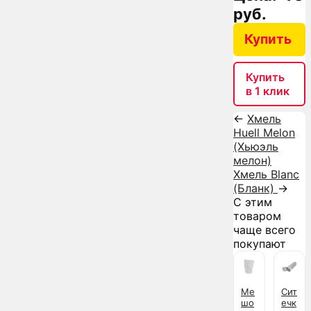
руб.
Купить
Купить
в 1 клик
←
Хмель
Huell Melon
(Хьюэль
мелон)
Хмель Blanc
(Бланк)
→
С этим
товаром
чаще всего
покупают
Ме
Сит
шо
ечк