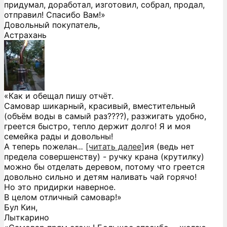
придумал, доработал, изготовил, собрал, продал,
отправил! Спасибо Вам!»
Довольный покупатель,
Астрахань
«Как и обещал пишу отчёт.
Самовар шикарный, красивый, вместительный
(объём воды в самый раз????), разжигать удобно,
греется быстро, тепло держит долго! Я и моя
семейка рады и довольны!
А теперь пожелан
...
[читать далее]
ия (ведь нет
предела совершенству) - ручку крана (крутилку)
можно бы отделать деревом, потому что греется
довольно сильно и детям наливать чай горячо!
Но это придирки наверное.
В целом отличный самовар!
»
Бул Кин,
Лыткарино