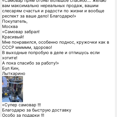
«Самовар прям огонь! Большое спасибо.... желаю
вам максимально нереальных продаж, вашим
слесарям счастья и радости по жизни и вообще
респект за ваше дело! Благодарю!»
Покупатель,
Москва
«Самовар забрал!
Красивый!
Мне понравился, особенно поднос, кружочки как в
СССР ммммм, здорово!
В выходные попробую в деле и отпишусь если
хотите!
А пока спасибо за работу!»
Бул Кин,
Лыткарино
«Супер самовар !!!
Благодарю за быструю доставку
Особо за подарки !!!