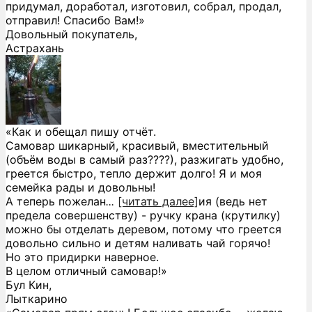
придумал, доработал, изготовил, собрал, продал,
отправил! Спасибо Вам!»
Довольный покупатель,
Астрахань
«Как и обещал пишу отчёт.
Самовар шикарный, красивый, вместительный
(объём воды в самый раз????), разжигать удобно,
греется быстро, тепло держит долго! Я и моя
семейка рады и довольны!
А теперь пожелан
...
[читать далее]
ия (ведь нет
предела совершенству) - ручку крана (крутилку)
можно бы отделать деревом, потому что греется
довольно сильно и детям наливать чай горячо!
Но это придирки наверное.
В целом отличный самовар!
»
Бул Кин,
Лыткарино