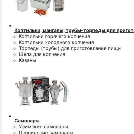
Коптильни, мангалы, трубы-торпеды для приго
Коптильни горячего копчения
Коптильни холодного копчения
Торпеды (трубы) для приготовления пищи
Щепа для копчения
Казаны
Самовары
Уфимские самовары
Персидские самовары