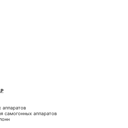
АР
х аппаратов
ля самогонных аппаратов
лонн