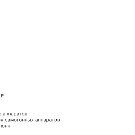
АР
х аппаратов
ля самогонных аппаратов
лонн