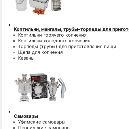
Коптильни, мангалы, трубы-торпеды для приго
Коптильни горячего копчения
Коптильни холодного копчения
Торпеды (трубы) для приготовления пищи
Щепа для копчения
Казаны
Самовары
Уфимские самовары
Персидские самовары