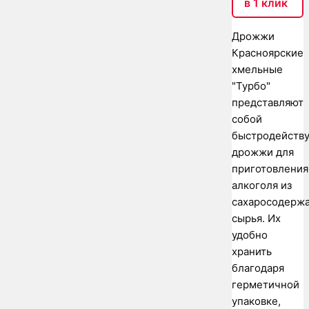
в 1 клик
Дрожжи
Красноярские
хмельные
"Турбо"
представляют
собой
быстродейств
дрожжи для
приготовления
алкоголя из
сахаросодерж
сырья. Их
удобно
хранить
благодаря
герметичной
упаковке,