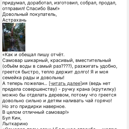
придумал, доработал, изготовил, собрал, продал,
отправил! Спасибо Вам!»
Довольный покупатель,
Астрахань
«Как и обещал пишу отчёт.
Самовар шикарный, красивый, вместительный
(объём воды в самый раз????), разжигать удобно,
греется быстро, тепло держит долго! Я и моя
семейка рады и довольны!
А теперь пожелан
...
[читать далее]
ия (ведь нет
предела совершенству) - ручку крана (крутилку)
можно бы отделать деревом, потому что греется
довольно сильно и детям наливать чай горячо!
Но это придирки наверное.
В целом отличный самовар!
»
Бул Кин,
Лыткарино