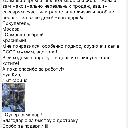
«Самовар прям огонь! Большое спасибо.... желаю
вам максимально нереальных продаж, вашим
слесарям счастья и радости по жизни и вообще
респект за ваше дело! Благодарю!»
Покупатель,
Москва
«Самовар забрал!
Красивый!
Мне понравился, особенно поднос, кружочки как в
СССР ммммм, здорово!
В выходные попробую в деле и отпишусь если
хотите!
А пока спасибо за работу!»
Бул Кин,
Лыткарино
«Супер самовар !!!
Благодарю за быструю доставку
Особо за подарки !!!