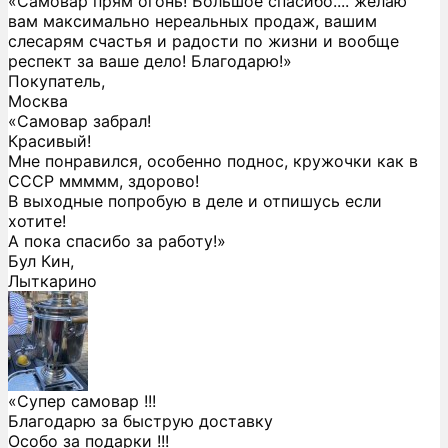
«Самовар прям огонь! Большое спасибо.... желаю
вам максимально нереальных продаж, вашим
слесарям счастья и радости по жизни и вообще
респект за ваше дело! Благодарю!»
Покупатель,
Москва
«Самовар забрал!
Красивый!
Мне понравился, особенно поднос, кружочки как в
СССР ммммм, здорово!
В выходные попробую в деле и отпишусь если
хотите!
А пока спасибо за работу!»
Бул Кин,
Лыткарино
«Супер самовар !!!
Благодарю за быструю доставку
Особо за подарки !!!