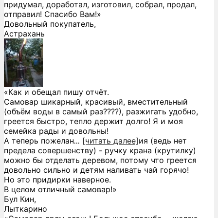
придумал, доработал, изготовил, собрал, продал,
отправил! Спасибо Вам!»
Довольный покупатель,
Астрахань
«Как и обещал пишу отчёт.
Самовар шикарный, красивый, вместительный
(объём воды в самый раз????), разжигать удобно,
греется быстро, тепло держит долго! Я и моя
семейка рады и довольны!
А теперь пожелан
...
[читать далее]
ия (ведь нет
предела совершенству) - ручку крана (крутилку)
можно бы отделать деревом, потому что греется
довольно сильно и детям наливать чай горячо!
Но это придирки наверное.
В целом отличный самовар!
»
Бул Кин,
Лыткарино