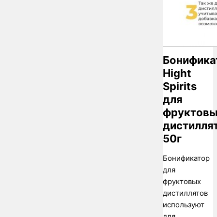
Бонифика
Hight
Spirits
для
фруктов
дистиллят
50г
Бонификатор
для
фруктовых
дистиллятов
используют
для