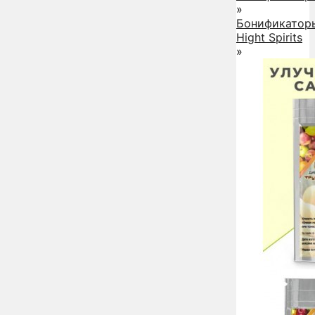
»
Бонификатор
Hight Spirits
»