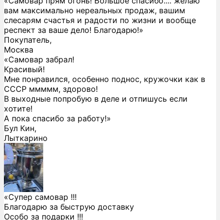
«Самовар прям огонь! Большое спасибо.... желаю
вам максимально нереальных продаж, вашим
слесарям счастья и радости по жизни и вообще
респект за ваше дело! Благодарю!»
Покупатель,
Москва
«Самовар забрал!
Красивый!
Мне понравился, особенно поднос, кружочки как в
СССР ммммм, здорово!
В выходные попробую в деле и отпишусь если
хотите!
А пока спасибо за работу!»
Бул Кин,
Лыткарино
«Супер самовар !!!
Благодарю за быструю доставку
Особо за подарки !!!