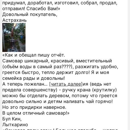
придумал, доработал, изготовил, собрал, продал,
отправил! Спасибо Вам!»
Довольный покупатель,
Астрахань
«Как и обещал пишу отчёт.
Самовар шикарный, красивый, вместительный
(объём воды в самый раз????), разжигать удобно,
греется быстро, тепло держит долго! Я и моя
семейка рады и довольны!
А теперь пожелан
...
[читать далее]
ия (ведь нет
предела совершенству) - ручку крана (крутилку)
можно бы отделать деревом, потому что греется
довольно сильно и детям наливать чай горячо!
Но это придирки наверное.
В целом отличный самовар!
»
Бул Кин,
Лыткарино