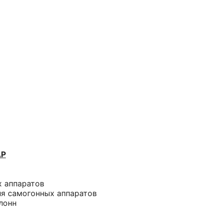
АР
х аппаратов
ля самогонных аппаратов
лонн