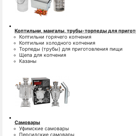
Коптильни, мангалы, трубы-торпеды для приго
Коптильни горячего копчения
Коптильни холодного копчения
Торпеды (трубы) для приготовления пищи
Щепа для копчения
Казаны
Самовары
Уфимские самовары
Персидские самовары