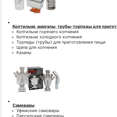
Коптильни, мангалы, трубы-торпеды для приго
Коптильни горячего копчения
Коптильни холодного копчения
Торпеды (трубы) для приготовления пищи
Щепа для копчения
Казаны
Самовары
Уфимские самовары
Персидские самовары