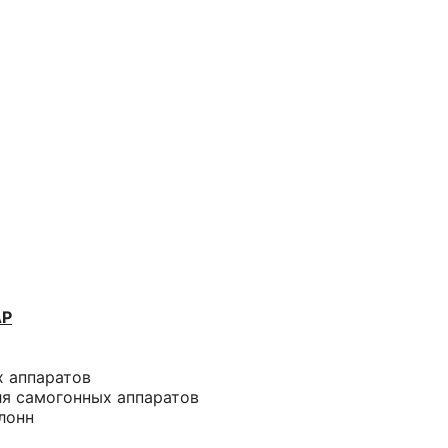
АР
х аппаратов
ля самогонных аппаратов
лонн