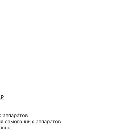
АР
х аппаратов
ля самогонных аппаратов
лонн