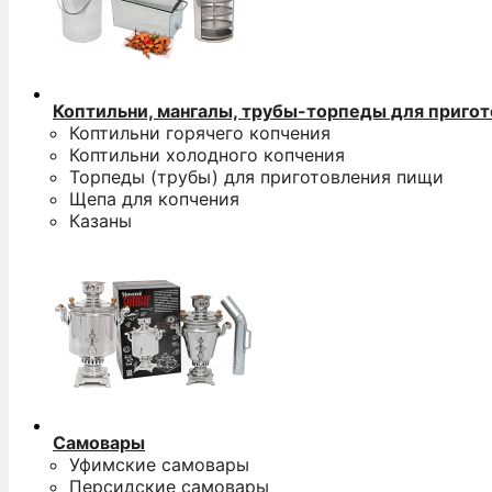
Коптильни, мангалы, трубы-торпеды для приго
Коптильни горячего копчения
Коптильни холодного копчения
Торпеды (трубы) для приготовления пищи
Щепа для копчения
Казаны
Самовары
Уфимские самовары
Персидские самовары