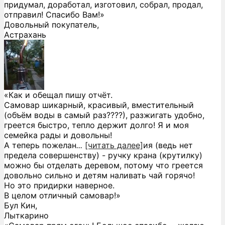
придумал, доработал, изготовил, собрал, продал,
отправил! Спасибо Вам!»
Довольный покупатель,
Астрахань
«Как и обещал пишу отчёт.
Самовар шикарный, красивый, вместительный
(объём воды в самый раз????), разжигать удобно,
греется быстро, тепло держит долго! Я и моя
семейка рады и довольны!
А теперь пожелан
...
[читать далее]
ия (ведь нет
предела совершенству) - ручку крана (крутилку)
можно бы отделать деревом, потому что греется
довольно сильно и детям наливать чай горячо!
Но это придирки наверное.
В целом отличный самовар!
»
Бул Кин,
Лыткарино