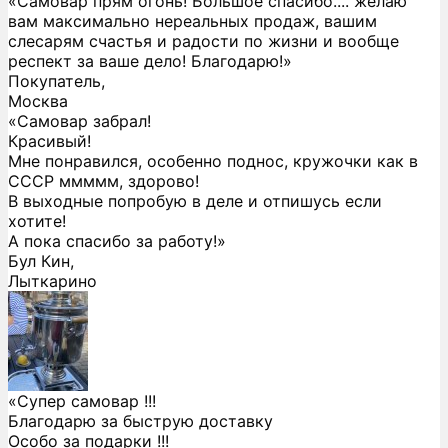
«Самовар прям огонь! Большое спасибо.... желаю
вам максимально нереальных продаж, вашим
слесарям счастья и радости по жизни и вообще
респект за ваше дело! Благодарю!»
Покупатель,
Москва
«Самовар забрал!
Красивый!
Мне понравился, особенно поднос, кружочки как в
СССР ммммм, здорово!
В выходные попробую в деле и отпишусь если
хотите!
А пока спасибо за работу!»
Бул Кин,
Лыткарино
«Супер самовар !!!
Благодарю за быструю доставку
Особо за подарки !!!