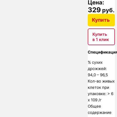
Цена:
329
руб.
Купить
Купить
в 1 клик
Спецификация
% сухих
дрожжей:
94,0 – 96,5
Кол-во живых
клеток при
упаковке: > 6
x 109 /г
Общее
содержание