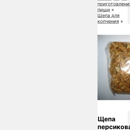
приготовлени
пищи
»
Щепа для
копчения
»
Щепа
персиков