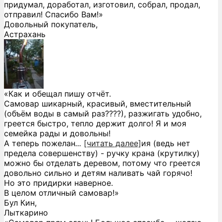
придумал, доработал, изготовил, собрал, продал,
отправил! Спасибо Вам!»
Довольный покупатель,
Астрахань
«Как и обещал пишу отчёт.
Самовар шикарный, красивый, вместительный
(объём воды в самый раз????), разжигать удобно,
греется быстро, тепло держит долго! Я и моя
семейка рады и довольны!
А теперь пожелан
...
[читать далее]
ия (ведь нет
предела совершенству) - ручку крана (крутилку)
можно бы отделать деревом, потому что греется
довольно сильно и детям наливать чай горячо!
Но это придирки наверное.
В целом отличный самовар!
»
Бул Кин,
Лыткарино