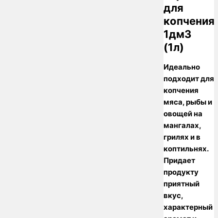
для
копчения
1дм3
(1л)
Идеально
подходит для
копчения
мяса, рыбы и
овощей на
мангалах,
грилях и в
коптильнях.
Придает
продукту
приятный
вкус,
характерный