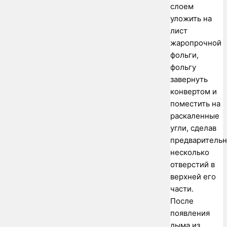
слоем
уложить на
лист
жаропрочной
фольги,
фольгу
завернуть
конвертом и
поместить на
раскаленные
угли, сделав
предваритель
несколько
отверстий в
верхней его
части.
После
появления
дыма из