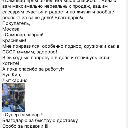
«Самовар прям огонь! Большое спасибо.... желаю
вам максимально нереальных продаж, вашим
слесарям счастья и радости по жизни и вообще
респект за ваше дело! Благодарю!»
Покупатель,
Москва
«Самовар забрал!
Красивый!
Мне понравился, особенно поднос, кружочки как в
СССР ммммм, здорово!
В выходные попробую в деле и отпишусь если
хотите!
А пока спасибо за работу!»
Бул Кин,
Лыткарино
«Супер самовар !!!
Благодарю за быструю доставку
Особо за подарки !!!