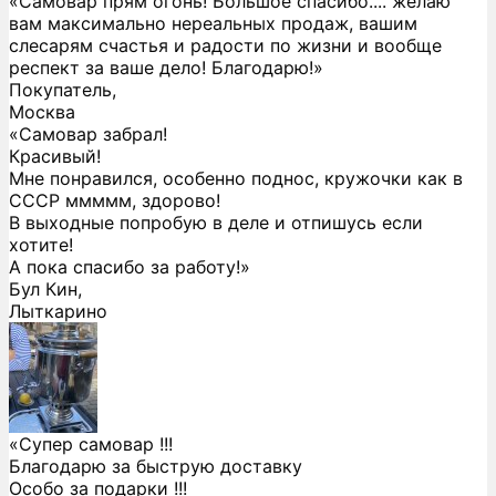
«Самовар прям огонь! Большое спасибо.... желаю
вам максимально нереальных продаж, вашим
слесарям счастья и радости по жизни и вообще
респект за ваше дело! Благодарю!»
Покупатель,
Москва
«Самовар забрал!
Красивый!
Мне понравился, особенно поднос, кружочки как в
СССР ммммм, здорово!
В выходные попробую в деле и отпишусь если
хотите!
А пока спасибо за работу!»
Бул Кин,
Лыткарино
«Супер самовар !!!
Благодарю за быструю доставку
Особо за подарки !!!