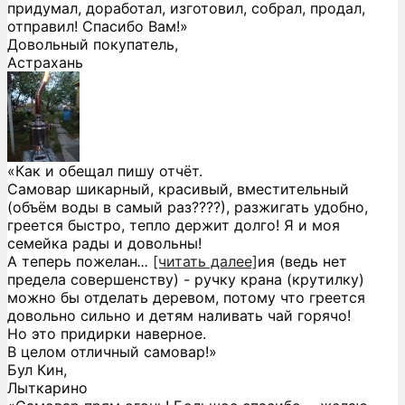
придумал, доработал, изготовил, собрал, продал,
отправил! Спасибо Вам!»
Довольный покупатель,
Астрахань
«Как и обещал пишу отчёт.
Самовар шикарный, красивый, вместительный
(объём воды в самый раз????), разжигать удобно,
греется быстро, тепло держит долго! Я и моя
семейка рады и довольны!
А теперь пожелан
...
[читать далее]
ия (ведь нет
предела совершенству) - ручку крана (крутилку)
можно бы отделать деревом, потому что греется
довольно сильно и детям наливать чай горячо!
Но это придирки наверное.
В целом отличный самовар!
»
Бул Кин,
Лыткарино