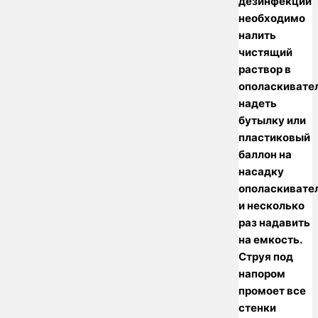
дезинфекции
необходимо
налить
чистящий
раствор в
ополаскивател
надеть
бутылку или
пластиковый
баллон на
насадку
ополаскивате
и несколько
раз надавить
на емкость.
Струя под
напором
промоет все
стенки