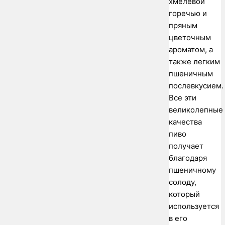
хмелевой
горечью и
пряным
цветочным
ароматом, а
также легким
пшеничным
послевкусием.
Все эти
великолепные
качества
пиво
получает
благодаря
пшеничному
солоду,
который
используется
в его