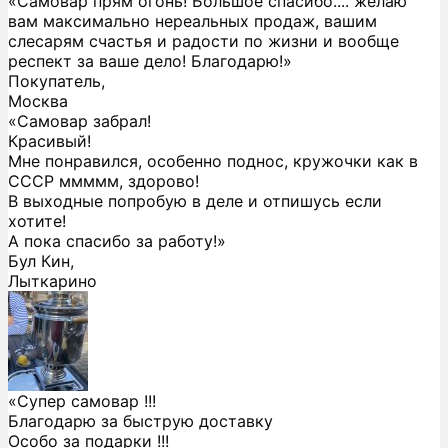
«Самовар прям огонь! Большое спасибо.... желаю
вам максимально нереальных продаж, вашим
слесарям счастья и радости по жизни и вообще
респект за ваше дело! Благодарю!»
Покупатель,
Москва
«Самовар забрал!
Красивый!
Мне понравился, особенно поднос, кружочки как в
СССР ммммм, здорово!
В выходные попробую в деле и отпишусь если
хотите!
А пока спасибо за работу!»
Бул Кин,
Лыткарино
«Супер самовар !!!
Благодарю за быструю доставку
Особо за подарки !!!