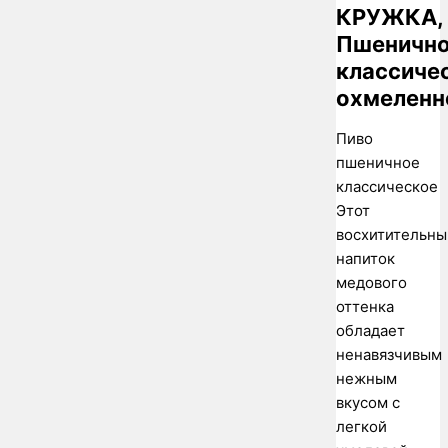
КРУЖКА,
Пшеничн
классиче
охмеленн
Пиво
пшеничное
классическое
Этот
восхитительны
напиток
медового
оттенка
обладает
ненавязчивым
нежным
вкусом с
легкой