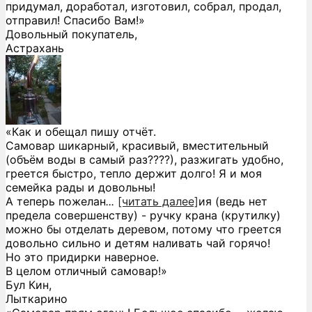
придумал, доработал, изготовил, собрал, продал,
отправил! Спасибо Вам!»
Довольный покупатель,
Астрахань
«Как и обещал пишу отчёт.
Самовар шикарный, красивый, вместительный
(объём воды в самый раз????), разжигать удобно,
греется быстро, тепло держит долго! Я и моя
семейка рады и довольны!
А теперь пожелан
...
[читать далее]
ия (ведь нет
предела совершенству) - ручку крана (крутилку)
можно бы отделать деревом, потому что греется
довольно сильно и детям наливать чай горячо!
Но это придирки наверное.
В целом отличный самовар!
»
Бул Кин,
Лыткарино