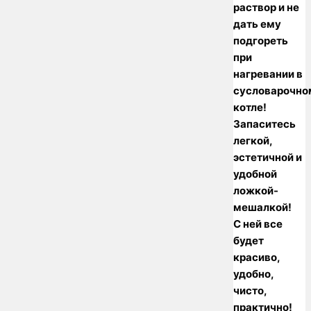
раствор и не
дать ему
подгореть
при
нагревании в
сусловарочно
котле!
Запаситесь
легкой,
эстетичной и
удобной
ложкой-
мешалкой!
С ней все
будет
красиво,
удобно,
чисто,
практично!