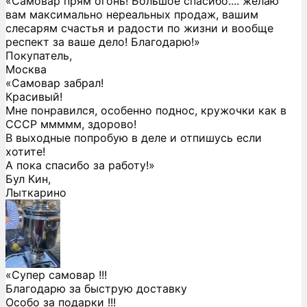
«Самовар прям огонь! Большое спасибо.... желаю
вам максимально нереальных продаж, вашим
слесарям счастья и радости по жизни и вообще
респект за ваше дело! Благодарю!»
Покупатель,
Москва
«Самовар забрал!
Красивый!
Мне понравился, особенно поднос, кружочки как в
СССР ммммм, здорово!
В выходные попробую в деле и отпишусь если
хотите!
А пока спасибо за работу!»
Бул Кин,
Лыткарино
«Супер самовар !!!
Благодарю за быструю доставку
Особо за подарки !!!