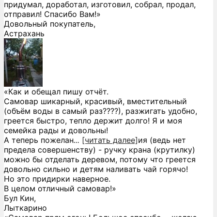
придумал, доработал, изготовил, собрал, продал,
отправил! Спасибо Вам!»
Довольный покупатель,
Астрахань
«Как и обещал пишу отчёт.
Самовар шикарный, красивый, вместительный
(объём воды в самый раз????), разжигать удобно,
греется быстро, тепло держит долго! Я и моя
семейка рады и довольны!
А теперь пожелан
...
[читать далее]
ия (ведь нет
предела совершенству) - ручку крана (крутилку)
можно бы отделать деревом, потому что греется
довольно сильно и детям наливать чай горячо!
Но это придирки наверное.
В целом отличный самовар!
»
Бул Кин,
Лыткарино