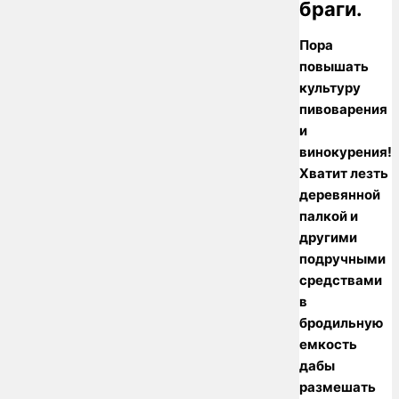
браги.
Пора
повышать
культуру
пивоварения
и
винокурения!
Хватит лезть
деревянной
палкой и
другими
подручными
средствами
в
бродильную
емкость
дабы
размешать