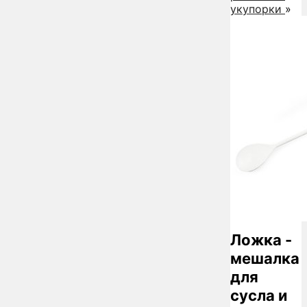
укупорки
»
Ложка -
мешалка
для
сусла и