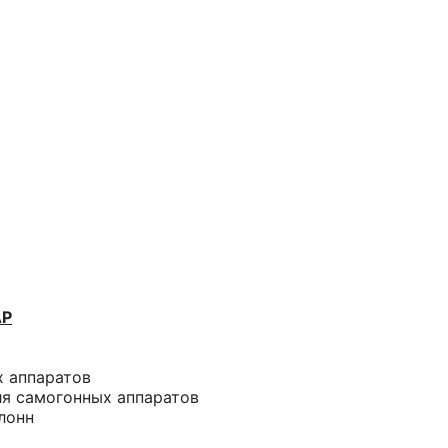
АР
х аппаратов
ля самогонных аппаратов
лонн