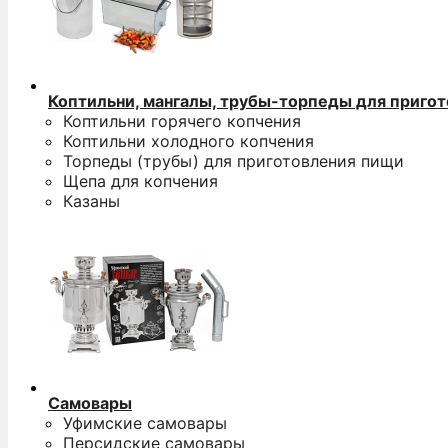
Коптильни, мангалы, трубы-торпеды для приго
Коптильни горячего копчения
Коптильни холодного копчения
Торпеды (трубы) для приготовления пищи
Щепа для копчения
Казаны
Самовары
Уфимские самовары
Персидские самовары