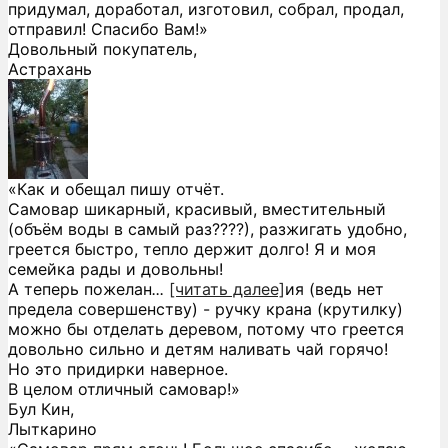
придумал, доработал, изготовил, собрал, продал,
отправил! Спасибо Вам!»
Довольный покупатель,
Астрахань
«Как и обещал пишу отчёт.
Самовар шикарный, красивый, вместительный
(объём воды в самый раз????), разжигать удобно,
греется быстро, тепло держит долго! Я и моя
семейка рады и довольны!
А теперь пожелан
...
[читать далее]
ия (ведь нет
предела совершенству) - ручку крана (крутилку)
можно бы отделать деревом, потому что греется
довольно сильно и детям наливать чай горячо!
Но это придирки наверное.
В целом отличный самовар!
»
Бул Кин,
Лыткарино