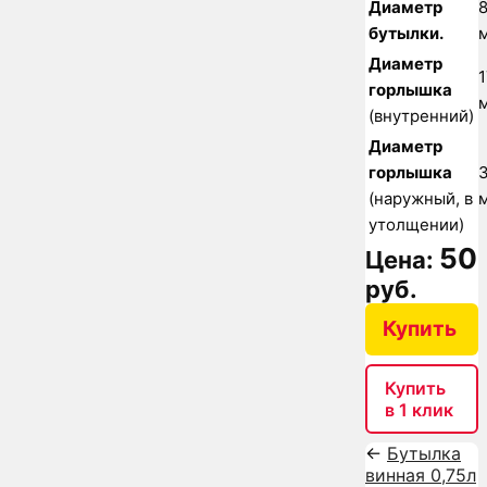
Диаметр
8
бутылки.
Диаметр
1
горлышка
(внутренний)
Диаметр
горлышка
(наружный, в
утолщении)
50
Цена:
руб.
Купить
Купить
в 1 клик
←
Бутылка
винная 0,75л