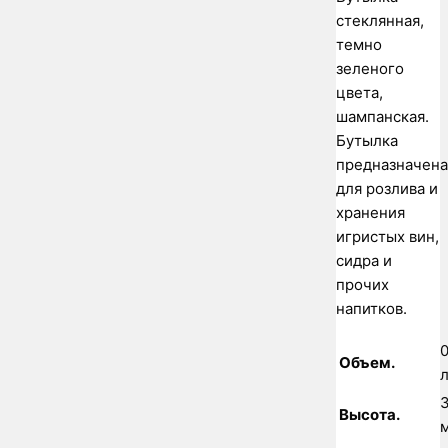
стеклянная,
темно
зеленого
цвета,
шампанская.
Бутылка
предназначена
для розлива и
хранения
игристых вин,
сидра и
прочих
напитков.
0
Объем.
л
Высота.