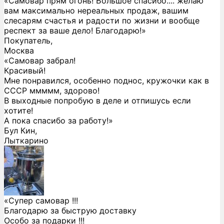
«Самовар прям огонь! Большое спасибо.... желаю
вам максимально нереальных продаж, вашим
слесарям счастья и радости по жизни и вообще
респект за ваше дело! Благодарю!»
Покупатель,
Москва
«Самовар забрал!
Красивый!
Мне понравился, особенно поднос, кружочки как в
СССР ммммм, здорово!
В выходные попробую в деле и отпишусь если
хотите!
А пока спасибо за работу!»
Бул Кин,
Лыткарино
«Супер самовар !!!
Благодарю за быструю доставку
Особо за подарки !!!