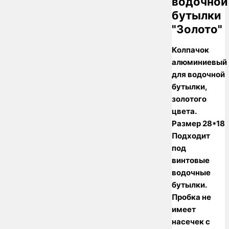
водочной
бутылки
"Золото"
Колпачок
алюминиевый
для водочной
бутылки,
золотого
цвета.
Размер 28*18
Подходит
под
винтовые
водочные
бутылки.
Пробка не
имеет
насечек с