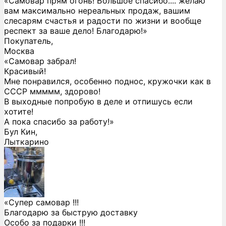
«Самовар прям огонь! Большое спасибо.... желаю
вам максимально нереальных продаж, вашим
слесарям счастья и радости по жизни и вообще
респект за ваше дело! Благодарю!»
Покупатель,
Москва
«Самовар забрал!
Красивый!
Мне понравился, особенно поднос, кружочки как в
СССР ммммм, здорово!
В выходные попробую в деле и отпишусь если
хотите!
А пока спасибо за работу!»
Бул Кин,
Лыткарино
«Супер самовар !!!
Благодарю за быструю доставку
Особо за подарки !!!