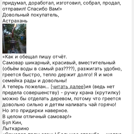
придумал, доработал, изготовил, собрал, продал,
отправил! Спасибо Вам!»
Довольный покупатель,
Астрахань
«Как и обещал пишу отчёт.
Самовар шикарный, красивый, вместительный
(объём воды в самый раз????), разжигать удобно,
греется быстро, тепло держит долго! Я и моя
семейка рады и довольны!
А теперь пожелан
...
[читать далее]
ия (ведь нет
предела совершенству) - ручку крана (крутилку)
можно бы отделать деревом, потому что греется
довольно сильно и детям наливать чай горячо!
Но это придирки наверное.
В целом отличный самовар!
»
Бул Кин,
Лыткарино