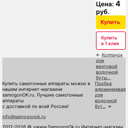
4
Цена:
руб.
Купить
Купить
в 1 клик
←
Колпачок
для
винтовой
водочной
буты...
Купить самогонные аппараты можно в
Пробка
нашем интернет-магазине
алюминиевая
samogonOK.ru. Лучшие самогонные
для
аппараты
водочной
с доставкой по всей России!
бут...
→
info@samogonok.ru
2012-2026 © «www.SamogonOk.ru Интернет-магазин