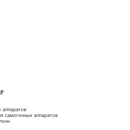
АР
х аппаратов
ля самогонных аппаратов
лонн