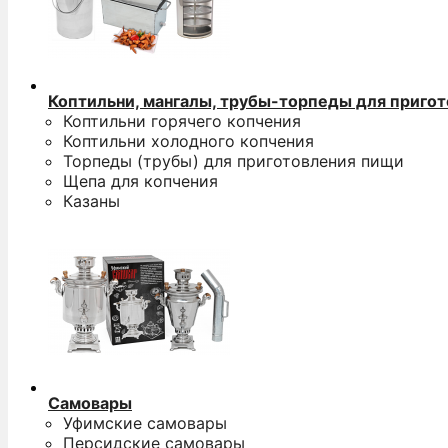
Коптильни, мангалы, трубы-торпеды для приго
Коптильни горячего копчения
Коптильни холодного копчения
Торпеды (трубы) для приготовления пищи
Щепа для копчения
Казаны
Самовары
Уфимские самовары
Персидские самовары