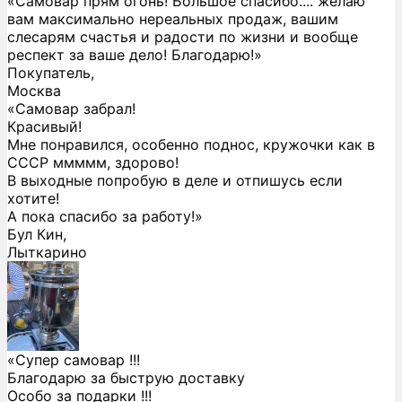
«Самовар прям огонь! Большое спасибо.... желаю
вам максимально нереальных продаж, вашим
слесарям счастья и радости по жизни и вообще
респект за ваше дело! Благодарю!»
Покупатель,
Москва
«Самовар забрал!
Красивый!
Мне понравился, особенно поднос, кружочки как в
СССР ммммм, здорово!
В выходные попробую в деле и отпишусь если
хотите!
А пока спасибо за работу!»
Бул Кин,
Лыткарино
«Супер самовар !!!
Благодарю за быструю доставку
Особо за подарки !!!