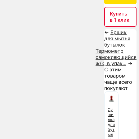
Купить
в 1 клик
←
Ершик
для мытья
бутылок
Термометр
самоклеющийся
ж/к, в упак...
→
С этим
товаром
чаще всего
покупают
Су
ши
лка
для
бут
ыл