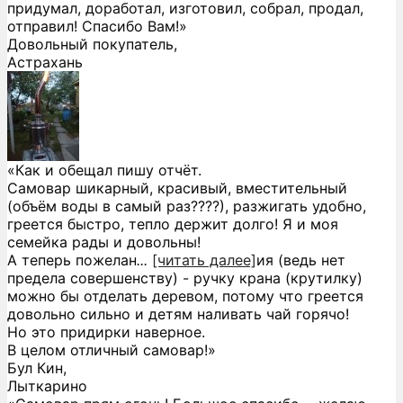
придумал, доработал, изготовил, собрал, продал,
отправил! Спасибо Вам!»
Довольный покупатель,
Астрахань
«Как и обещал пишу отчёт.
Самовар шикарный, красивый, вместительный
(объём воды в самый раз????), разжигать удобно,
греется быстро, тепло держит долго! Я и моя
семейка рады и довольны!
А теперь пожелан
...
[читать далее]
ия (ведь нет
предела совершенству) - ручку крана (крутилку)
можно бы отделать деревом, потому что греется
довольно сильно и детям наливать чай горячо!
Но это придирки наверное.
В целом отличный самовар!
»
Бул Кин,
Лыткарино