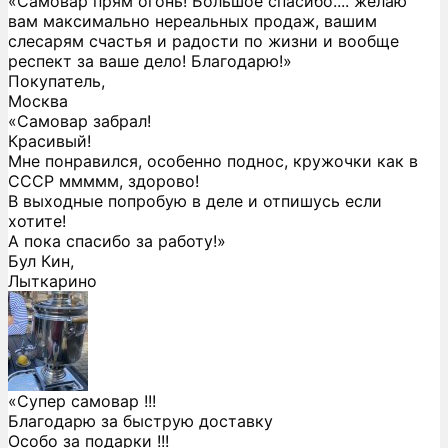
«Самовар прям огонь! Большое спасибо.... желаю
вам максимально нереальных продаж, вашим
слесарям счастья и радости по жизни и вообще
респект за ваше дело! Благодарю!»
Покупатель,
Москва
«Самовар забрал!
Красивый!
Мне понравился, особенно поднос, кружочки как в
СССР ммммм, здорово!
В выходные попробую в деле и отпишусь если
хотите!
А пока спасибо за работу!»
Бул Кин,
Лыткарино
«Супер самовар !!!
Благодарю за быструю доставку
Особо за подарки !!!