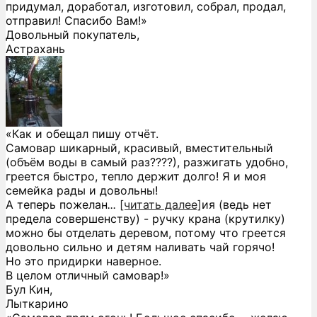
придумал, доработал, изготовил, собрал, продал,
отправил! Спасибо Вам!»
Довольный покупатель,
Астрахань
«Как и обещал пишу отчёт.
Самовар шикарный, красивый, вместительный
(объём воды в самый раз????), разжигать удобно,
греется быстро, тепло держит долго! Я и моя
семейка рады и довольны!
А теперь пожелан
...
[читать далее]
ия (ведь нет
предела совершенству) - ручку крана (крутилку)
можно бы отделать деревом, потому что греется
довольно сильно и детям наливать чай горячо!
Но это придирки наверное.
В целом отличный самовар!
»
Бул Кин,
Лыткарино