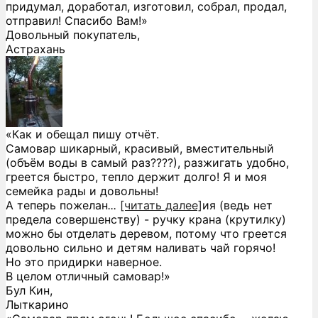
придумал, доработал, изготовил, собрал, продал,
отправил! Спасибо Вам!»
Довольный покупатель,
Астрахань
«Как и обещал пишу отчёт.
Самовар шикарный, красивый, вместительный
(объём воды в самый раз????), разжигать удобно,
греется быстро, тепло держит долго! Я и моя
семейка рады и довольны!
А теперь пожелан
...
[читать далее]
ия (ведь нет
предела совершенству) - ручку крана (крутилку)
можно бы отделать деревом, потому что греется
довольно сильно и детям наливать чай горячо!
Но это придирки наверное.
В целом отличный самовар!
»
Бул Кин,
Лыткарино