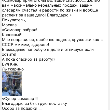
«Самовар прям огонь! Большое спасибо.... желаю
вам максимально нереальных продаж, вашим
слесарям счастья и радости по жизни и вообще
респект за ваше дело! Благодарю!»
Покупатель,
Москва
«Самовар забрал!
Красивый!
Мне понравился, особенно поднос, кружочки как в
СССР ммммм, здорово!
В выходные попробую в деле и отпишусь если
хотите!
А пока спасибо за работу!»
Бул Кин,
Лыткарино
«Супер самовар !!!
Благодарю за быструю доставку
Особо за подарки !!!