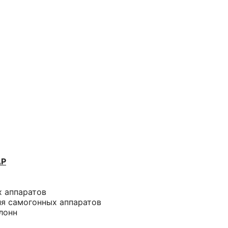
АР
х аппаратов
ля самогонных аппаратов
лонн