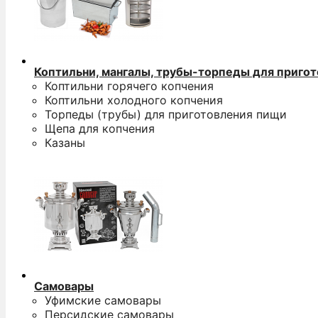
Коптильни, мангалы, трубы-торпеды для приго
Коптильни горячего копчения
Коптильни холодного копчения
Торпеды (трубы) для приготовления пищи
Щепа для копчения
Казаны
Самовары
Уфимские самовары
Персидские самовары