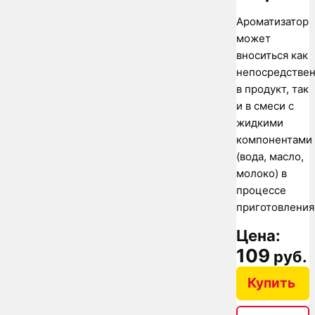
Ароматизатор
может
вноситься как
непосредстве
в продукт, так
и в смеси с
жидкими
компонентами
(вода, масло,
молоко) в
процессе
приготовления
Цена:
109
руб.
Купить