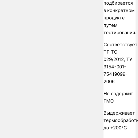
подбирается
в конкретном
продукте
путем
тестирования.
Соответствует
ТР ТС
029/2012, ТУ
9154-001-
75419099-
2006
Не содержит
ГМО
Выдерживает
термообработ
до +200ºС