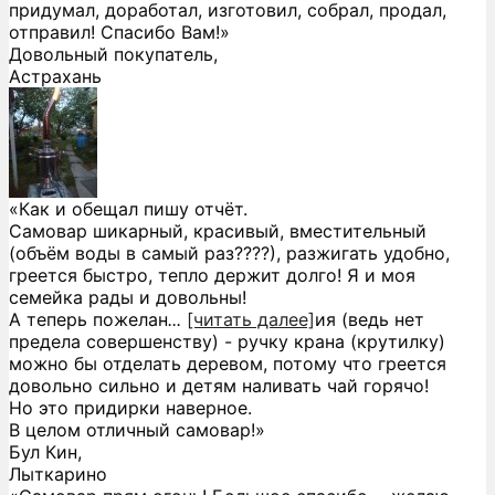
придумал, доработал, изготовил, собрал, продал,
отправил! Спасибо Вам!»
Довольный покупатель,
Астрахань
«Как и обещал пишу отчёт.
Самовар шикарный, красивый, вместительный
(объём воды в самый раз????), разжигать удобно,
греется быстро, тепло держит долго! Я и моя
семейка рады и довольны!
А теперь пожелан
...
[читать далее]
ия (ведь нет
предела совершенству) - ручку крана (крутилку)
можно бы отделать деревом, потому что греется
довольно сильно и детям наливать чай горячо!
Но это придирки наверное.
В целом отличный самовар!
»
Бул Кин,
Лыткарино