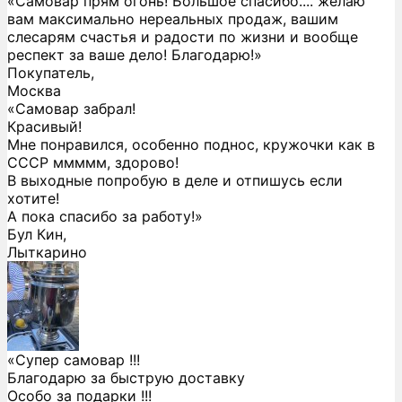
«Самовар прям огонь! Большое спасибо.... желаю
вам максимально нереальных продаж, вашим
слесарям счастья и радости по жизни и вообще
респект за ваше дело! Благодарю!»
Покупатель,
Москва
«Самовар забрал!
Красивый!
Мне понравился, особенно поднос, кружочки как в
СССР ммммм, здорово!
В выходные попробую в деле и отпишусь если
хотите!
А пока спасибо за работу!»
Бул Кин,
Лыткарино
«Супер самовар !!!
Благодарю за быструю доставку
Особо за подарки !!!