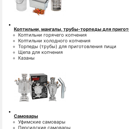
Коптильни, мангалы, трубы-торпеды для приго
Коптильни горячего копчения
Коптильни холодного копчения
Торпеды (трубы) для приготовления пищи
Щепа для копчения
Казаны
Самовары
Уфимские самовары
Персидские самовары