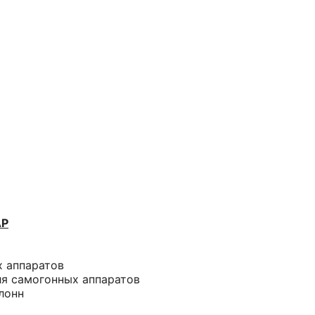
АР
х аппаратов
ля самогонных аппаратов
лонн