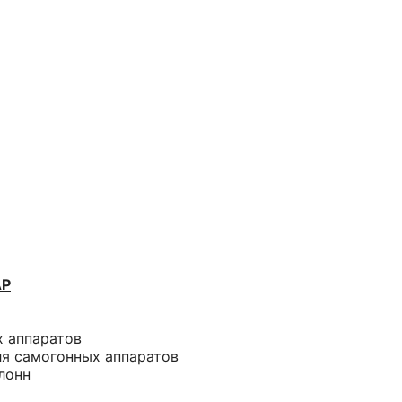
АР
х аппаратов
ля самогонных аппаратов
лонн