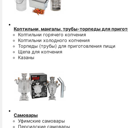
Коптильни, мангалы, трубы-торпеды для приго
Коптильни горячего копчения
Коптильни холодного копчения
Торпеды (трубы) для приготовления пищи
Щепа для копчения
Казаны
Самовары
Уфимские самовары
Персидские самовары