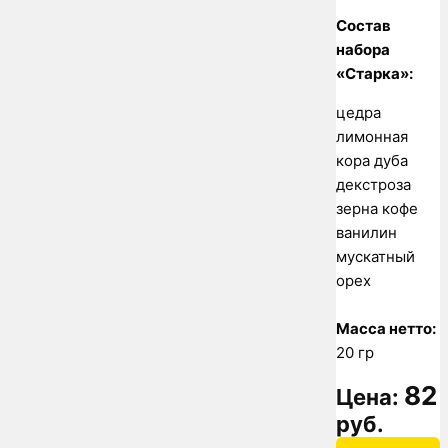
Состав
набора
«Старка»:
цедра
лимонная
кора дуба
декстроза
зерна кофе
ванилин
мускатный
орех
Масса нетто:
20 гр
82
Цена:
руб.