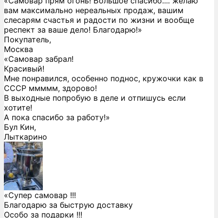
«Самовар прям огонь! Большое спасибо.... желаю
вам максимально нереальных продаж, вашим
слесарям счастья и радости по жизни и вообще
респект за ваше дело! Благодарю!»
Покупатель,
Москва
«Самовар забрал!
Красивый!
Мне понравился, особенно поднос, кружочки как в
СССР ммммм, здорово!
В выходные попробую в деле и отпишусь если
хотите!
А пока спасибо за работу!»
Бул Кин,
Лыткарино
«Супер самовар !!!
Благодарю за быструю доставку
Особо за подарки !!!