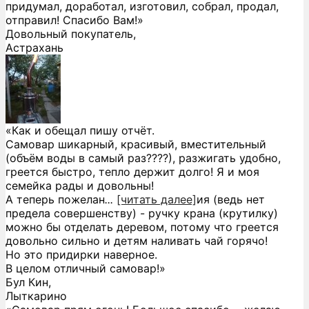
придумал, доработал, изготовил, собрал, продал,
отправил! Спасибо Вам!»
Довольный покупатель,
Астрахань
«Как и обещал пишу отчёт.
Самовар шикарный, красивый, вместительный
(объём воды в самый раз????), разжигать удобно,
греется быстро, тепло держит долго! Я и моя
семейка рады и довольны!
А теперь пожелан
...
[читать далее]
ия (ведь нет
предела совершенству) - ручку крана (крутилку)
можно бы отделать деревом, потому что греется
довольно сильно и детям наливать чай горячо!
Но это придирки наверное.
В целом отличный самовар!
»
Бул Кин,
Лыткарино